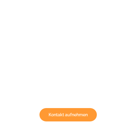
Sie suchen einen zuverlässigen
ambulanten Pflegedienst in
Wuppertal?
Häufig findet sich erst nach vielen vergeblichen Anrufen
ein geeigneter Pflegedienst mit freien Kapazitäten. Wir
sind schnell für Sie da!
Kontakt aufnehmen