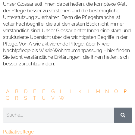
Unser Glossar soll Ihnen dabei helfen, die komplexe Welt
der Pflege besser zu verstehen und die bestmögliche
Unterstützung zu erhalten. Denn die Pflegebranche ist
voller Fachbegriffe, die auf den ersten Blick nicht immer
verständlich sind. Unser Glossar bietet Ihnen eine klare und
strukturierte Übersicht über die wichtigsten Begriffe in der
Pflege. Von A wie aktivierende Pflege, über N wie
Nachtpflege bis W wie Wohnraumanpassung – hier finden
Sie leicht verständliche Erklärungen, die Ihnen helfen, sich
besser zurechtzufinden.
A
B
D
E
F
G
H
I
K
L
M
N
O
P
Q
R
S
T
U
V
W
Palliativpflege