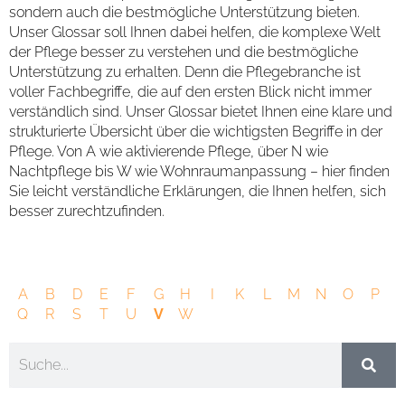
sondern auch die bestmögliche Unterstützung bieten.
Unser Glossar soll Ihnen dabei helfen, die komplexe Welt
der Pflege besser zu verstehen und die bestmögliche
Unterstützung zu erhalten. Denn die Pflegebranche ist
voller Fachbegriffe, die auf den ersten Blick nicht immer
verständlich sind. Unser Glossar bietet Ihnen eine klare und
strukturierte Übersicht über die wichtigsten Begriffe in der
Pflege. Von A wie aktivierende Pflege, über N wie
Nachtpflege bis W wie Wohnraumanpassung – hier finden
Sie leicht verständliche Erklärungen, die Ihnen helfen, sich
besser zurechtzufinden.
A
B
D
E
F
G
H
I
K
L
M
N
O
P
Q
R
S
T
U
V
W