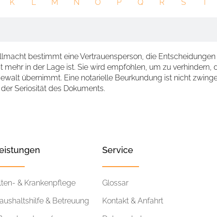
K
L
M
N
O
P
Q
R
S
T
llmacht bestimmt eine Vertrauensperson, die Entscheidungen im
t mehr in der Lage ist. Sie wird empfohlen, um zu verhindern, d
walt übernimmt. Eine notarielle Beurkundung ist nicht zwinge
er Seriosität des Dokuments.
eistungen
Service
lten- & Krankenpflege
Glossar
aushaltshilfe & Betreuung
Kontakt & Anfahrt