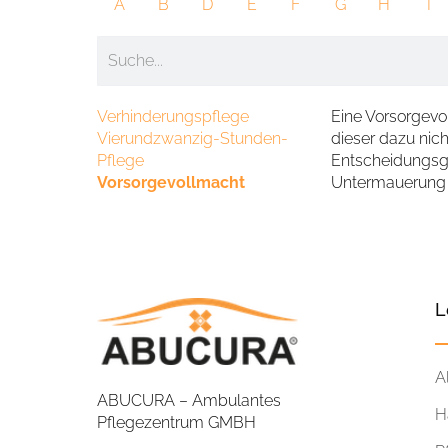
A
B
D
E
F
G
H
I
Verhinderungspflege
Eine Vorsorgevo
Vierundzwanzig-Stunden-
dieser dazu nich
Pflege
Entscheidungsge
Vorsorgevollmacht
Untermauerung d
L
A
ABUCURA – Ambulantes
H
Pflegezentrum GMBH