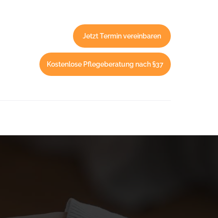
Jetzt Termin vereinbaren
Kostenlose Pflegeberatung nach §37